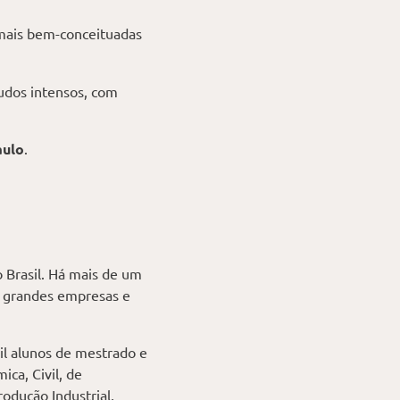
 mais bem-conceituadas
udos intensos, com
aulo
.
 Brasil. Há mais de um
e grandes empresas e
il alunos de mestrado e
ca, Civil, de
odução Industrial,