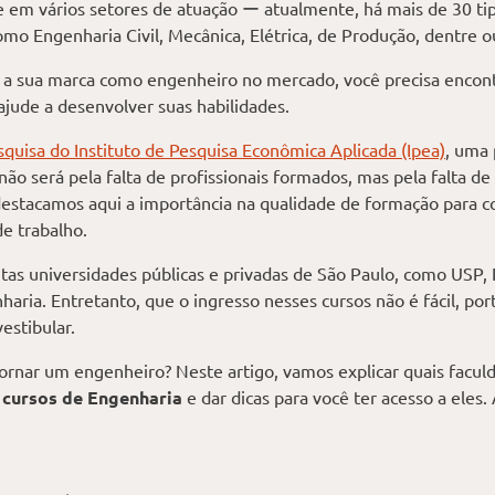
se em vários setores de atuação ー atualmente, há mais de 30 ti
omo Engenharia Civil, Mecânica, Elétrica, de Produção, dentre o
 a sua marca como engenheiro no mercado, você precisa encont
jude a desenvolver suas habilidades.
squisa do Instituto de Pesquisa Econômica Aplicada (Ipea)
, uma 
ão será pela falta de profissionais formados, mas pela falta d
destacamos aqui a importância na qualidade de formação para 
e trabalho.
itas universidades públicas e privadas de São Paulo, como USP,
aria. Entretanto, que o ingresso nesses cursos não é fácil, po
estibular.
ornar um engenheiro? Neste artigo, vamos explicar quais facul
 cursos de Engenharia
e dar dicas para você ter acesso a eles.