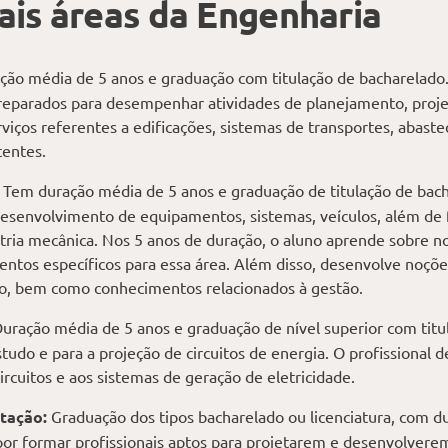
ais áreas da Engenharia
ão média de 5 anos e graduação com titulação de bacharelado
reparados para desempenhar atividades de planejamento, projeto
rviços referentes a edificações, sistemas de transportes, abast
tentes.
: Tem duração média de 5 anos e graduação de titulação de bach
esenvolvimento de equipamentos, sistemas, veículos, além de
stria mecânica. Nos 5 anos de duração, o aluno aprende sobre n
ntos específicos para essa área. Além disso, desenvolve noçõ
o, bem como conhecimentos relacionados à gestão.
uração média de 5 anos e graduação de nível superior com titu
studo e para a projeção de circuitos de energia. O profissional 
circuitos e aos sistemas de geração de eletricidade.
tação:
Graduação dos tipos bacharelado ou licenciatura, com d
por formar profissionais aptos para projetarem e desenvolver