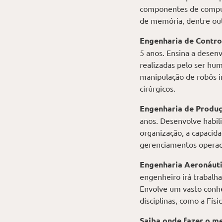
componentes de computa
de memória, dentre out
Engenharia de Contro
5 anos. Ensina a desen
realizadas pelo ser hu
manipulação de robôs i
cirúrgicos.
Engenharia de Produç
anos. Desenvolve habili
organização, a capacida
gerenciamentos operaci
Engenharia Aeronáut
engenheiro irá trabalha
Envolve um vasto conhe
disciplinas, como a Físi
Saiba onde fazer o m