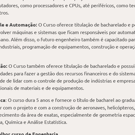
dores, como processadores e CPUs, até periféricos, como tec
ros.
le e Automação:
O Curso oferece titulação de bacharelado e 
volver máquinas e sistemas que ficam responsáveis por automati
mano. Além disso, o futuro engenheiro também é capacitado pa
ndustriais, programação de equipamentos, construção e operaç
ão:
O Curso também oferece titulação de bacharelado e possui
dades para fazer a gestão dos recursos financeiros e do sistem
de de lidar com o controle de produção de indústrias e empresa
onais de materiais e de equipamentos.
ica
: O curso dura 5 anos e fornece o título de bacharel ao gradu
r com o projeto e com a construção de aeronaves, helicópteros, 
cimento da área de exatas, especialmente de geometria espacia
ca, Química e Análise Estatística.
elhor curso de Engenharia