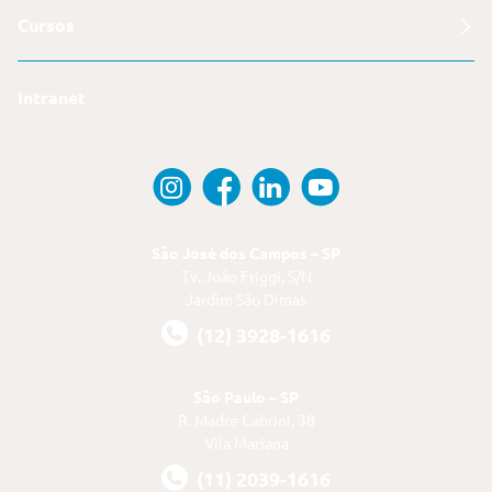
Cursos
Intranet
São José dos Campos – SP
Tv. João Friggi, S/N
Jardim São Dimas
(12) 3928-1616
São Paulo – SP
R. Madre Cabrini, 38
Vila Mariana
(11) 2039-1616