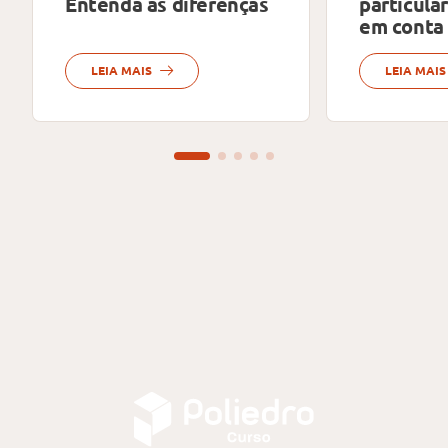
Entenda as diferenças
particula
em conta 
LEIA MAIS
LEIA MAIS