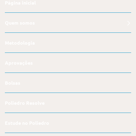
Página inicial
Quem somos
Metodologia
Aprovações
Bolsas
Poliedro Resolve
Estude no Poliedro