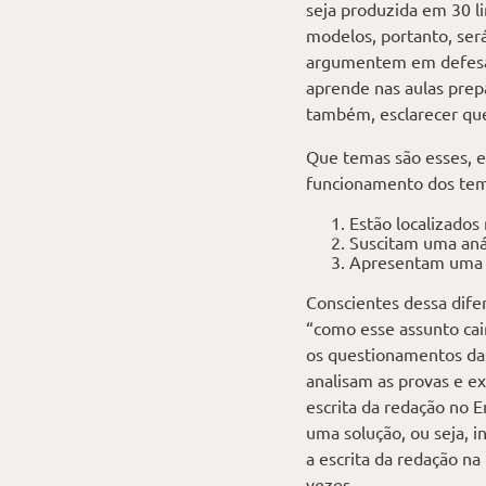
seja produzida em 30 l
modelos, portanto, ser
argumentem em defesa d
aprende nas aulas prep
também, esclarecer que
Que temas são esses, e
funcionamento dos tem
Estão localizado
Suscitam uma anál
Apresentam uma c
Conscientes dessa dife
“como esse assunto cair
os questionamentos das
analisam as provas e ex
escrita da redação no 
uma solução, ou seja, 
a escrita da redação n
vezes.