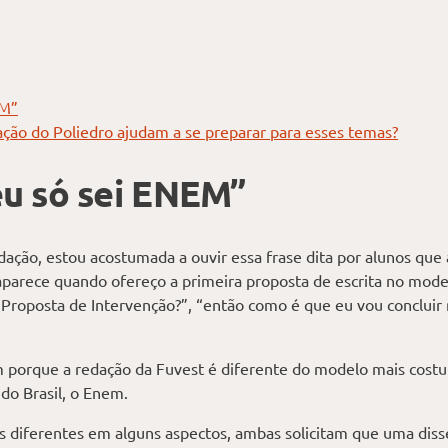
EM”
ação do Poliedro ajudam a se preparar para esses temas?
eu só sei ENEM”
ação, estou acostumada a ouvir essa frase dita por alunos que
 aparece quando ofereço a primeira proposta de escrita no mode
e Proposta de Intervenção?”, “então como é que eu vou concluir
m porque a redação da Fuvest é diferente do modelo mais cos
 do Brasil, o Enem.
 diferentes em alguns aspectos, ambas solicitam que uma dis