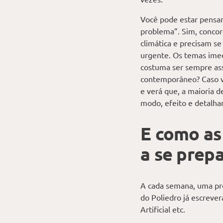
Você pode estar pensan
problema”. Sim, conco
climática e precisam s
urgente. Os temas imed
costuma ser sempre ass
contemporâneo? Caso vo
e verá que, a maioria d
modo, efeito e detalh
E como as
a se prep
A cada semana, uma pro
do Poliedro já escrever
Artificial etc.