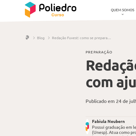
QUEM SOMOS
Pular navegação
Blog
Redação Fuvest: como se preparar com ajuda do Poliedro
PREPARAÇÃO
Redação
com aju
Publicado em 24 de jul
Fabiula Neubern
Possui graduação em le
(Unesp). Atua como pro