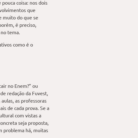
 pouca coisa: nos dois
nvolvimentos que
e muito do que se
porém, é preciso,
 no tema.
ativos como é o
 cair no Enem?” ou
 de redação da Fuvest,
aulas, as professoras
ais de cada prova. Se a
ltural com vistas a
oncreta seja proposta,
em problema há, muitas