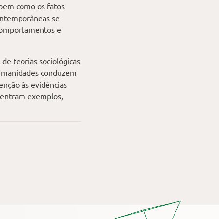
, bem como os fatos
contemporâneas se
 comportamentos e
de teorias sociológicas
s humanidades conduzem
enção às evidências
i entram exemplos,