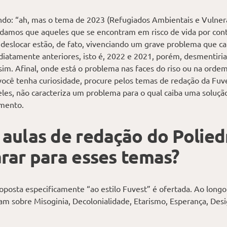
do: “ah, mas o tema de 2023 (Refugiados Ambientais e Vulnera
rdamos que aqueles que se encontram em risco de vida por con
e deslocar estão, de fato, vivenciando um grave problema que c
iatamente anteriores, isto é, 2022 e 2021, porém, desmentiri
im. Afinal, onde está o problema nas faces do riso ou na ord
cê tenha curiosidade, procure pelos temas de redação da Fuve
eles, não caracteriza um problema para o qual caiba uma soluçã
amento.
 aulas de redação do Polie
arar para esses temas?
posta especificamente “ao estilo Fuvest” é ofertada. Ao long
am sobre Misoginia, Decolonialidade, Etarismo, Esperança, Desi