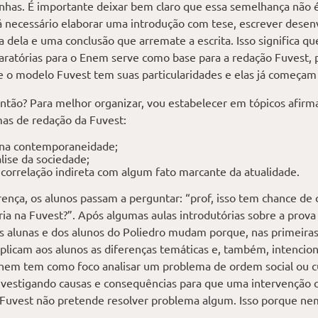
inhas. É importante deixar bem claro que essa semelhança não é
á necessário elaborar uma introdução com tese, escrever dese
ela e uma conclusão que arremate a escrita. Isso significa qu
aratórias para o Enem serve como base para a redação Fuvest, 
 o modelo Fuvest tem suas particularidades e elas já começam
ntão? Para melhor organizar, vou estabelecer em tópicos afirm
as de redação da Fuvest:
s na contemporaneidade;
ise da sociedade;
orrelação indireta com algum fato marcante da atualidade.
rença, os alunos passam a perguntar: “prof, isso tem chance de
ia na Fuvest?”. Após algumas aulas introdutórias sobre a prova
 alunas e dos alunos do Poliedro mudam porque, nas primeiras 
plicam aos alunos as diferenças temáticas e, também, intencion
Enem tem como foco analisar um problema de ordem social ou cu
investigando causas e consequências para que uma intervenção c
a Fuvest não pretende resolver problema algum. Isso porque n