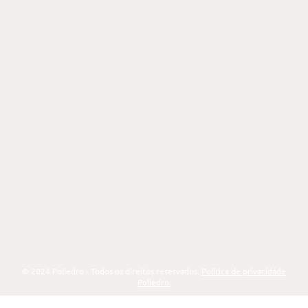
São Paulo – SP
Av. Bernardino de Campos, 270
Paraíso
(11) 2039-1616
Campinas – SP
Rua Delfino Cintra, 100
Centro
(19) 4141-1616
Poliedro
Online
(12) 3928-1617
© 2024 Poliedro - Todos os direitos reservados.
Política de privacidade
Poliedro.