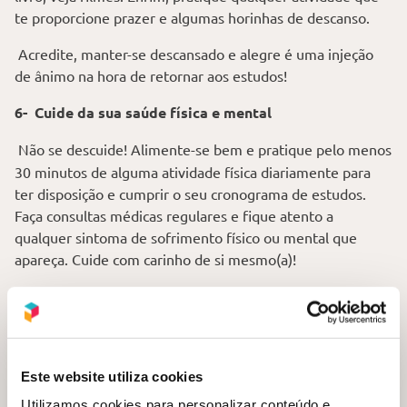
te proporcione prazer e algumas horinhas de descanso.
Acredite, manter-se descansado e alegre é uma injeção
de ânimo na hora de retornar aos estudos!
6-
Cuide da sua saúde física e mental
Não se descuide! Alimente-se bem e pratique pelo menos
30 minutos de alguma atividade física diariamente para
ter disposição e cumprir o seu cronograma de estudos.
Faça consultas médicas regulares e fique atento a
qualquer sintoma de sofrimento físico ou mental que
apareça. Cuide com carinho de si mesmo(a)!
Nós, do Poliedro Cursos,
temos como prioridade o seu
bem-estar e a sua saúde emocional
. Quando precisar tirar
um tempo, busque orientações sobre as atividades extras
oferecidas pelo Poliedro Curso, como grupos de
Este website utiliza cookies
relaxament
o,
meditação, yoga e zumba
.
Utilizamos cookies para personalizar conteúdo e