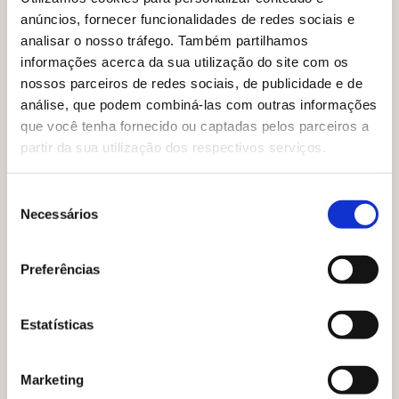
anúncios, fornecer funcionalidades de redes sociais e
analisar o nosso tráfego. Também partilhamos
7-
Trace metas e estratégias
informações acerca da sua utilização do site com os
Elabore grandes, médias e pequenas metas a serem
nossos parceiros de redes sociais, de publicidade e de
conquistadas durante o seu processo de estudos e se
análise, que podem combiná-las com outras informações
programe a partir delas. Por exemplo: se o seu desejo é
que você tenha fornecido ou captadas pelos parceiros a
ser aprovado no vestibular, essa é uma meta grande.
partir da sua utilização dos respectivos serviços.
Então, quais estratégias você precisa para chegar lá?
Quanto tempo você tem para se preparar?
Seleção
Necessários
de
consentimento
Você também pode gostar de ler o artigo
:
Como se
Preferências
preparar para a segunda fase do vestibular do Albert
Einstein
.
Estatísticas
8-
Não desanime
Marketing